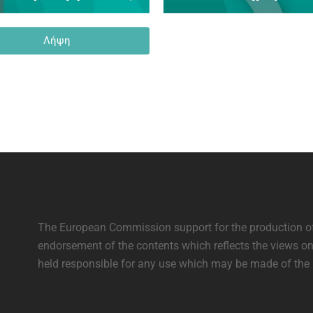
Λήψη
The European Commission support for the production of 
endorsement of the contents which reflects the views o
held responsible for any use which may be made of the 