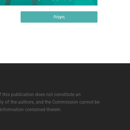
Λήψη
this publication does not constitute an
nly of the authors, and the Commission cannot be
information contained therein.